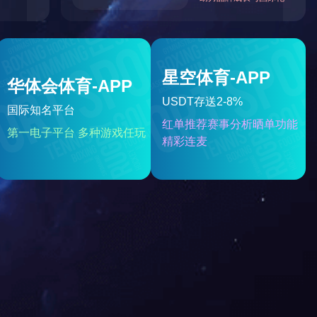
开云app登录入口-开云（中国）
除铁设备
自然风冷，手工卸铁，抗污染能力强，可靠
性高，无风机噪音
页