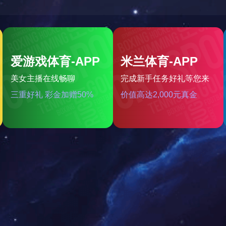
永磁筒式磁选机
永磁磁力滚筒（干磁辊）
磁选机广泛用于选矿、
筒体表面可包贴超耐磨橡胶
于湿式选别粒度6-0毫
将矿物分为磁性物和非
所选别的强磁性物的比
×1000000立方厘米/
磁铁矿，磁黄铁矿等，
、菱铁矿等须预先进行
能进行选别。
口-开云（中国）
及各种矿物干燥设计制
可提供内热式和外热式
形式。
<
1
>
前往