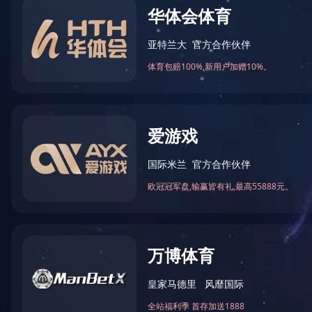
PRODUCTS
ce
产品中心