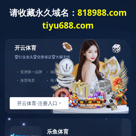
服务热线：
13562572222
0535-8936007
E-mail：admin@jinhaokuangji.cn
网站首页
走进金豪
产品中心
选矿服务
首页
工程案例
服务体系
PRODUCTS
center
新闻动态