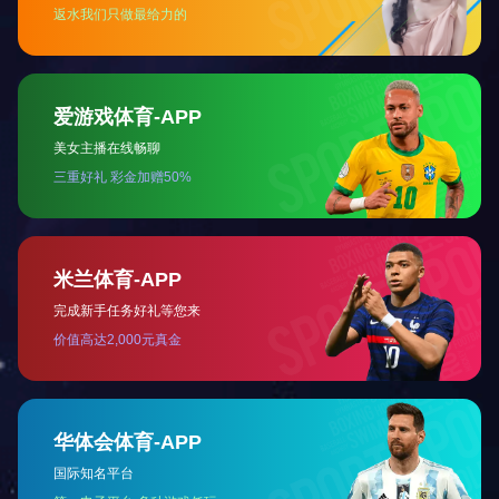
津巴布韦分公司
KANGCHENG INVESTMENTS (PVT) LTD.
- Add：16985,Sande Crescent,Granetiside,Harare
- Mobile：
+86 13562599386
- Mobile：
+86 18753517722
- Tel：
+263 784 156 174
- Tel：
+263 774 152 222
- Email：
821675562@qq.com
- QQ：821675562
推荐产品
给矿设备
输送设备
磨矿设备
破碎设备
过滤设备
筛分设备
分级设备
浮选设备
浓缩设备
氰化设备
搅拌槽
泵类
磁选/烘干设备
重选设备
减速耗材及备件设备