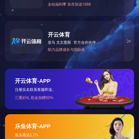
槽式给矿机一般吊装在矿仓卸料
摆式给矿机适用于选矿、煤炭、
口上。
化工及其他部门，将颗粒物料从
储料槽经漏斗输送给各种类型的
受料装置。
GZ电磁振动给料机
ZC系列圆盘给料机
GZ电磁振动给料机是把块状、
圆盘给料机是适用于粒度20mm
颗粒状及粉状物料从贮料仓或漏
以下粉矿的给料设备。
斗中均匀连续或定量的给到受料
装置中的设备，可无级调节给料
量，并实现生产流程的集中控制
和自动控制。
皮带给料机
电机振动给料机
皮带给料机是一种长度较短的皮
DZ系列电机振动给料机是我厂
带输送设备，带速一般较低，适
工程技术人员精心研制成功的新
用于输送粉状物料。
型给料设备，用于冶金、煤炭、
化工、建材、陶瓷、磨料磨具、
粮食等行业中。
<
1
2
>