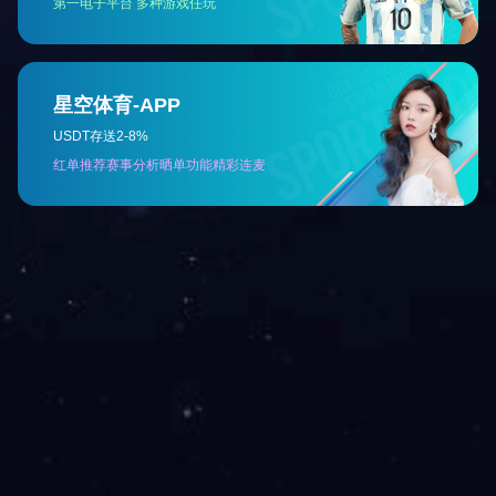
开云app登录入口-开云（中国）
- 地址：山东省招远市玲珑镇金麟路001号
- 国内销售部：
+86-535-8936007
- 国际贸易部：
+86-
15266576188
- Email：
admin@jinhaokuangji.cn
开云app登录入口-开云（中国） 版权所有
SEO标签
电话
邮箱
联系