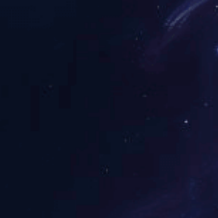
开云app登录入口-开云（中国） 总部服务热线
13562572222
- 手机：
0535-8936007
- 国内销售部：
0535-8936018
- 国际贸易部：
KANGCHENG INVESTMENTS (PVT) LTD.
开云app登录入口-开云（中国） 驻津巴布韦办事