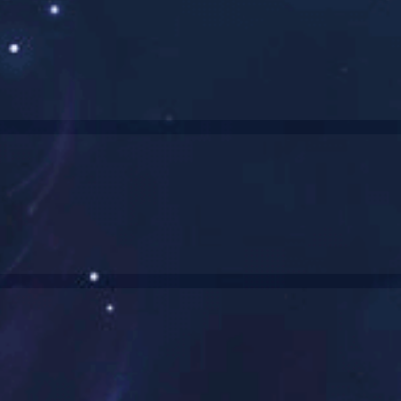
厂房设备
开云app登录入口-
开云（中国）
备、重选设备、浮选设备、选矿设备、砂石料生产
中心传动高效浓缩机、水碾子、干式球磨机、节能