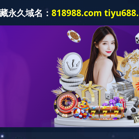
线：
1356
22
0535
007
中文
：admin
版
kuangji.
矿服务
工程案例
服务体系
新闻动态